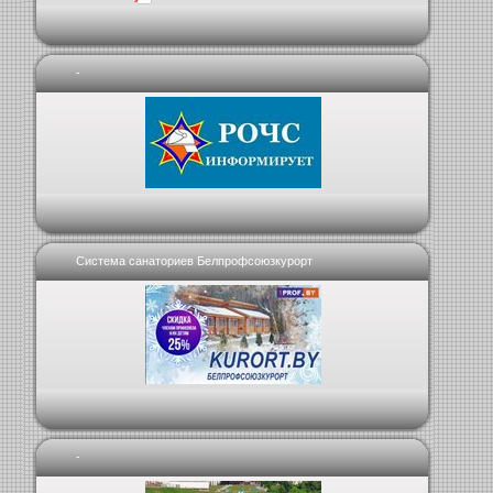
-
Система санаториев Белпрофсоюзкурорт
-