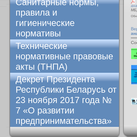
Санитарные нормы,
ана
правила и
МБ
Обн
гигиенические
Ве
нормативы
ан
Со
Технические
нормативные правовые
акты (ТНПА)
Декрет Президента
Республики Беларусь от
23 ноября 2017 года №
7 «О развитии
предпринимательства»