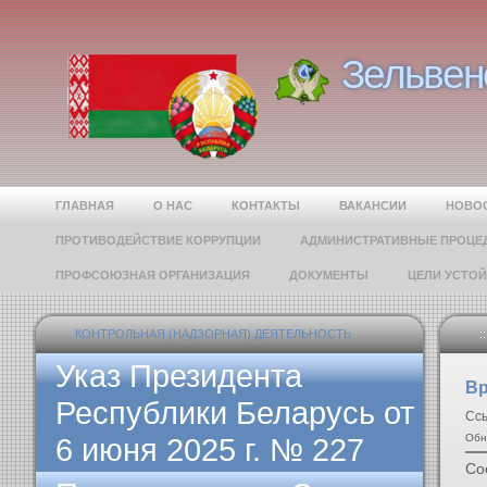
Зельвен
Зельвен
ГЛАВНАЯ
О НАС
КОНТАКТЫ
ВАКАНСИИ
НОВО
ПРОТИВОДЕЙСТВИЕ КОРРУПЦИИ
АДМИНИСТРАТИВНЫЕ ПРОЦЕ
ПРОФСОЮЗНАЯ ОРГАНИЗАЦИЯ
ДОКУМЕНТЫ
ЦЕЛИ УСТО
КОНТРОЛЬНАЯ (НАДЗОРНАЯ) ДЕЯТЕЛЬНОСТЬ
::
Указ Президента
Вр
Республики Беларусь от
Сс
6 июня 2025 г. № 227
Обн
Со