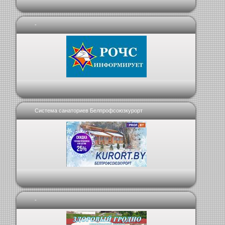
-
Система санаториев Белпрофсоюзкурорт
-