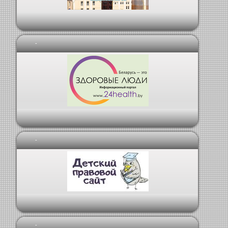
-
-
-