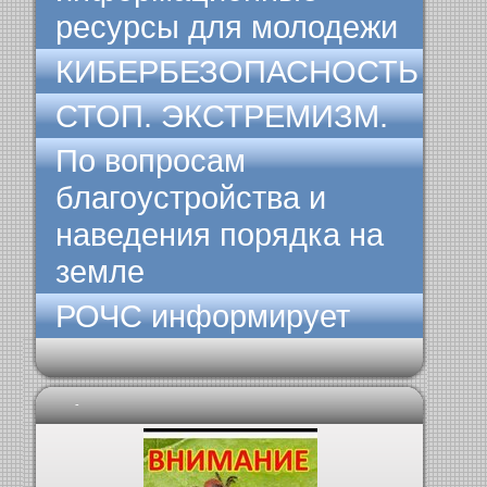
ресурсы для молодежи
КИБЕРБЕЗОПАСНОСТЬ
СТОП. ЭКСТРЕМИЗМ.
По вопросам
благоустройства и
наведения порядка на
земле
РОЧС информирует
-