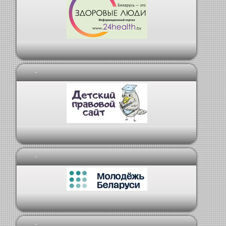
-
-
-