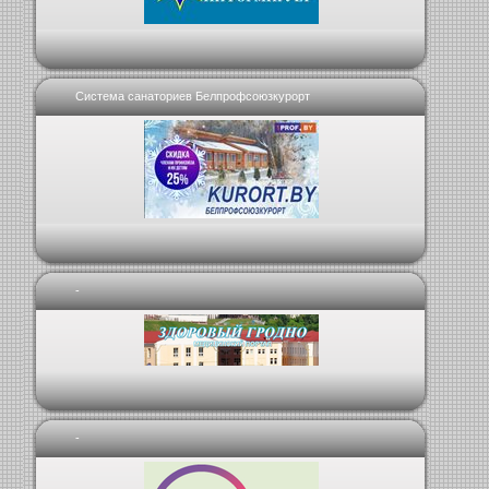
Система санаториев Белпрофсоюзкурорт
-
-