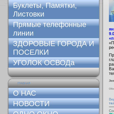
Буклеты, Памятки,
Листовки
Прямые телефонные
ян
линии
9.
«
ЗДОРОВЫЕ ГОРОДА И
«
ре
ПОСЕЛКИ
П
г
УГОЛОК ОСВОДа
р
В
те
Зел
ГЛАВНАЯ
Обн
О НАС
Ве
НОВОСТИ
те
Со
ОДНО ОКНО